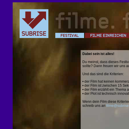
Dabei sein ist alles!
Du meinst, dass dieses Festiv
sollte? Dann freuen wir uns a
Und das sind die Kriterien:
• der Film hat keinen kommerz
• der Film ist zwischen 15 S
• der Film erzählt ein Thema
• der Plot ist technisch innov
Wenn dein Film diese Kriterien 
schreib uns an
filme@subrise